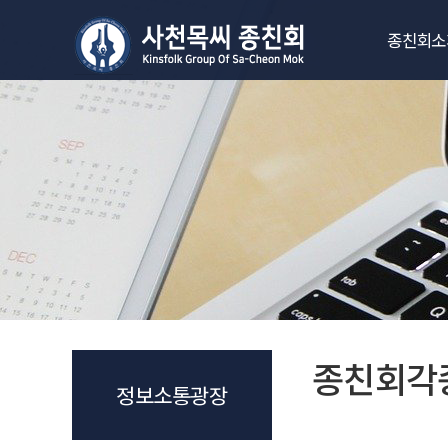
종친회소
회장인사
연혁과 역대
상징물과 
정관
조직도
찾아오시
종친회각
정보소통광장