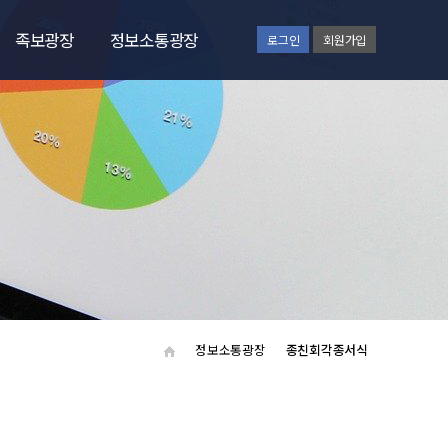
족보광장
정보소통광장
로그인
회원가입
족보광장
공지사항
언론에비친목문
종문기업소개
행사갤러리
자유게시판
종친회각종서식
정보소통광장
종친회각종서식