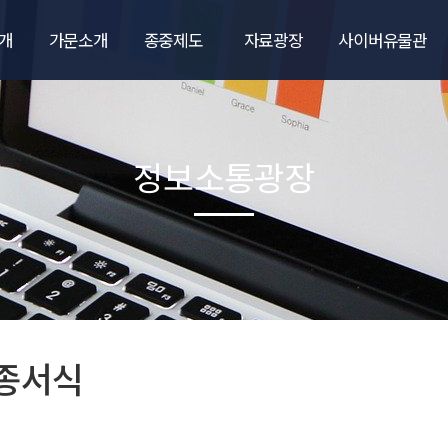
개
가문소개
종중제도
자료광장
사이버유물관
말
득성의 유래
대학진학장학금
종보
사이버유물관
회장
계보도/항렬도
자랑스런 종원
우리문중이야기
정보소통광장
종훈
계파소개
출산축하금
통계사천목씨
선영과 재실
중학교입학축하금
국역자료
청소년캠프
사천목씨달력
는길
종친회각종서식
종서식