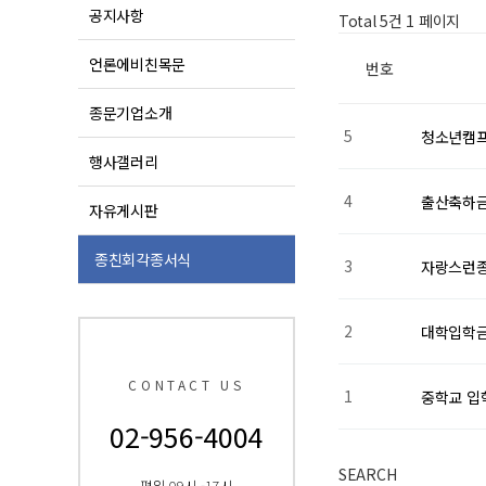
공지사항
Total 5건
1 페이지
언론에비친목문
번호
종문기업소개
5
청소년캠
행사갤러리
4
출산축하
자유게시판
종친회각종서식
3
자랑스런
2
대학입학
CONTACT US
1
중학교 입
02-956-4004
SEARCH
평일 09시 -17시