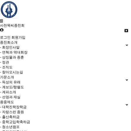
사천목씨종친회
로그인
회원가입
종친회소개
- 회장인사말
- 연혁과 역대회장
- 상징물과 종훈
- 정관
- 조직도
- 찾아오시는길
가문소개
- 득성의 유래
- 계보도/항렬도
- 계파소개
- 선영과 재실
종중제도
- 대학진학장학금
- 자랑스런 종원
- 출산축하금
- 중학교입학축하금
- 청소년캠프