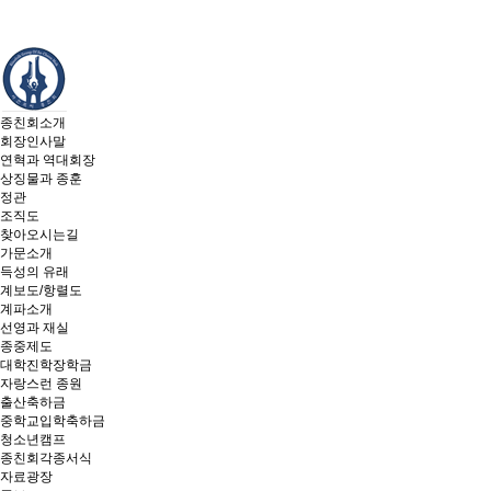
종친회소개
회장인사말
연혁과 역대회장
상징물과 종훈
정관
조직도
찾아오시는길
가문소개
득성의 유래
계보도/항렬도
계파소개
선영과 재실
종중제도
대학진학장학금
자랑스런 종원
출산축하금
중학교입학축하금
청소년캠프
종친회각종서식
자료광장