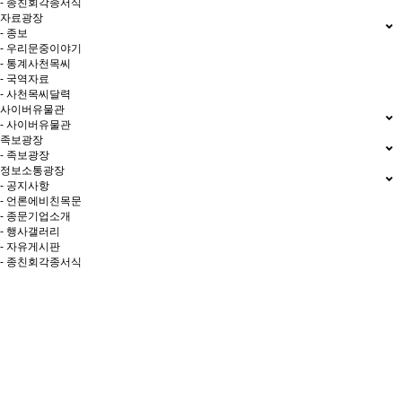
- 종친회각종서식
자료광장
- 종보
- 우리문중이야기
- 통계사천목씨
- 국역자료
- 사천목씨달력
사이버유물관
- 사이버유물관
족보광장
- 족보광장
정보소통광장
- 공지사항
- 언론에비친목문
- 종문기업소개
- 행사갤러리
- 자유게시판
- 종친회각종서식