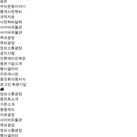
종보
우리문중이야기
통계사천목씨
국역자료
사천목씨달력
사이버유물관
사이버유물관
족보광장
족보광장
정보소통광장
공지사항
언론에비친목문
종문기업소개
행사갤러리
자유게시판
종친회각종서식
로그인
회원가입
정보소통광장
종친회소개
가문소개
종중제도
자료광장
사이버유물관
족보광장
정보소통광장
행사갤러리